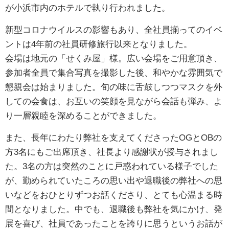
が小浜市内のホテルで執り行われました。
新型コロナウイルスの影響もあり、全社員揃ってのイベ
ントは4年前の社員研修旅行以来となりました。
会場は地元の「せくみ屋」様。広い会場をご用意頂き、
参加者全員で集合写真を撮影した後、和やかな雰囲気で
懇親会は始まりました。旬の味に舌鼓しつつマスクを外
しての会食は、お互いの笑顔を見ながら会話も弾み、よ
り一層親睦を深めることができました。
また、長年にわたり弊社を支えてくださったOGとOBの
方3名にもご出席頂き、社長より感謝状が授与されまし
た。3名の方は突然のことに戸惑われている様子でした
が、勤められていたころの思い出や退職後の弊社への思
いなどをおひとりずつお話くださり、とても心温まる時
間となりました。中でも、退職後も弊社を気にかけ、発
展を喜び、社員であったことを誇りに思うというお話が