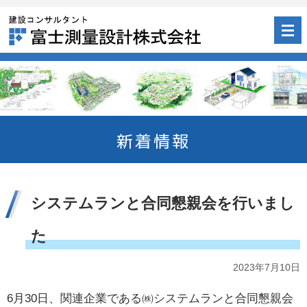
新着情報
シ
ス
テ
ム
ラ
ン
と
合
同
懇
親
会
を
行
い
ま
し
た
2023年7月10日
6月30日、関連企業である㈱システムランと合同懇親会