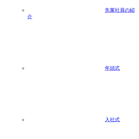
先輩社員の紹
介
年頭式
入社式