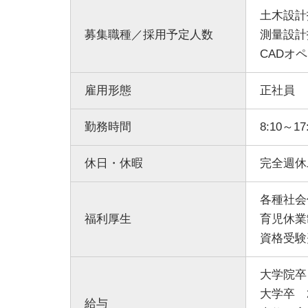
土木設計
募集職種／採用予定人数
測量設計
CADオ
雇用形態
正社員
勤務時間
8:10～17
休日・休暇
完全週休
各種社会
福利厚生
育児休業
資格受験
大学院卒 
大学卒 2
給与