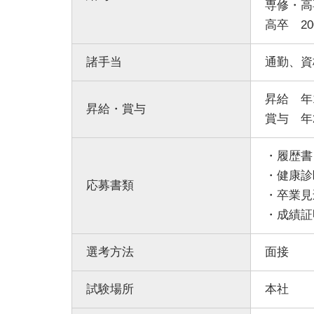
専修・高専
高卒 200
諸手当
通勤、資
昇給 年
昇給・賞与
賞与 年
・履歴書
・健康診
応募書類
・卒業見
・成績証
選考方法
面接
試験場所
本社