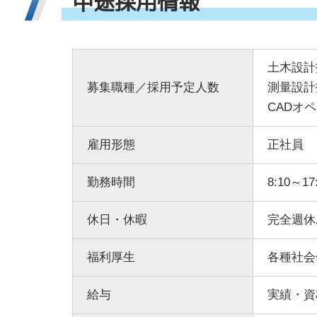
中
途
採
用
情
報
土木設計
募集職種／採用予定人数
測量設計
CADオ
雇用形態
正社員
勤務時間
8:10～17
休日・休暇
完全週休
福利厚生
各種社会
給与
実績・資