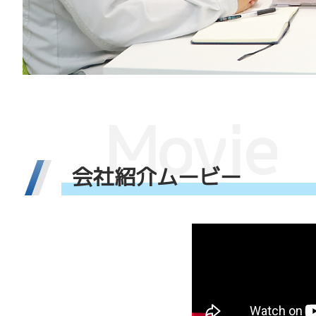
M
o
v
i
e
会
社
紹
介
ム
ー
ビ
ー