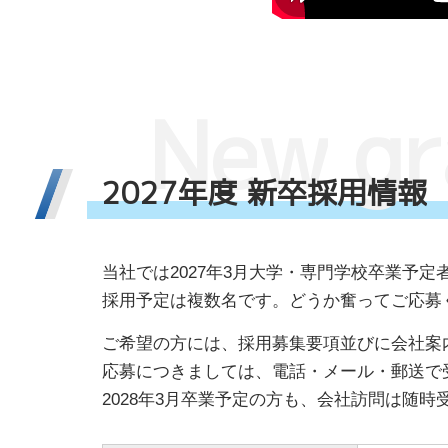
N
e
w
g
r
2
0
2
7
年
度
新
卒
採
用
情
報
当社では2027年3月大学・専門学校卒業予定
採用予定は複数名です。どうか奮ってご応募
ご希望の方には、採用募集要項並びに会社案
応募につきましては、電話・メール・郵送で
2028年3月卒業予定の方も、会社訪問は随