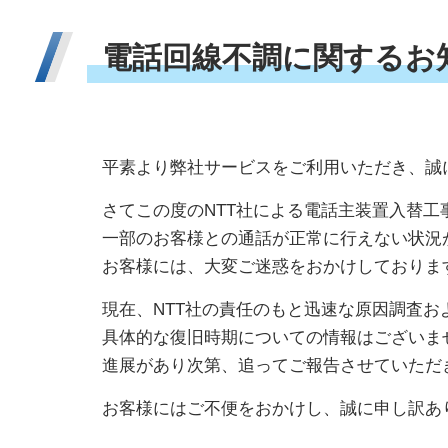
電
話
回
線
不
調
に
関
す
る
お
平素より弊社サービスをご利用いただき、誠
さてこの度のNTT社による電話主装置入替
一部のお客様との通話が正常に行えない状況
お客様には、大変ご迷惑をおかけしておりま
現在、NTT社の責任のもと迅速な原因調査
具体的な復旧時期についての情報はございま
進展があり次第、追ってご報告させていただ
お客様にはご不便をおかけし、誠に申し訳あ