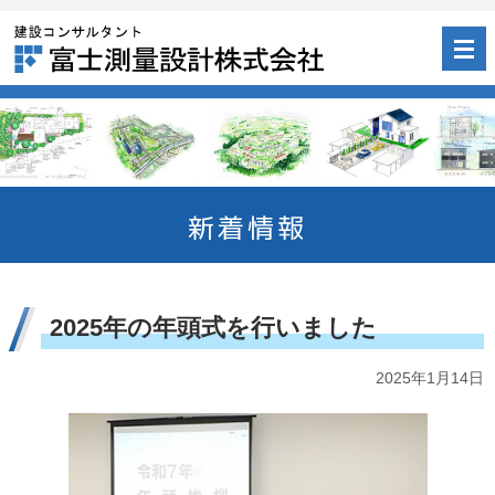
新着情報
2
0
2
5
年
の
年
頭
式
を
行
い
ま
し
た
2025年1月14日